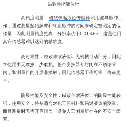
磁致伸缩液位计
高精度测量：
磁致伸缩液位传感器
利用波导脉冲工
作，通过测量起始脉冲和终止脉冲的时间来确定被测定的位
移量，因此测量精度更高，分辨率优于0.01%FS，这是使用
其它传感器难以达到的精准度。
高可靠性：磁致伸缩液位计无机械可动部分，因此
在使用中无摩擦，少磨损。整个变换器都封闭在不锈钢管
内，和测量目的介质非接触，因此传感器工作可靠，寿命更
长。
防爆性能及安全性：磁致伸缩液位计的防爆性能较
强，使用安全，特别适合对化工原材料和易燃液体的测量。
而且测量时无需开启罐盖，避免人工测量所存在的不安全因
素。