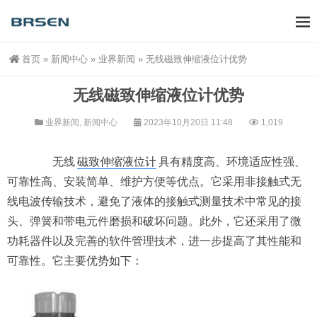
首页
»
新闻中心
»
业界新闻
»
无线磁致伸缩液位计优势
无线磁致伸缩液位计优势
业界新闻
,
新闻中心
2023年10月20日 11:48
1,019
无线
磁致伸缩液位计
具有精度高、环境适应性强、
可靠性高、安装简单、维护方便等优点。它采用非接触式无
线电波传输技术，避免了液体的接触式测量技术中常见的接
头、弹簧和带电元件磨损和破坏问题。此外，它还采用了微
功耗器件以及完善的软件管理技术，进一步提高了其性能和
可靠性。它主要优势如下：