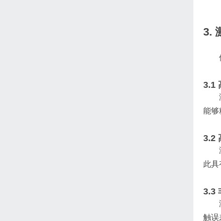
3.
3.1
能够
3.2
此具
3.3
触误