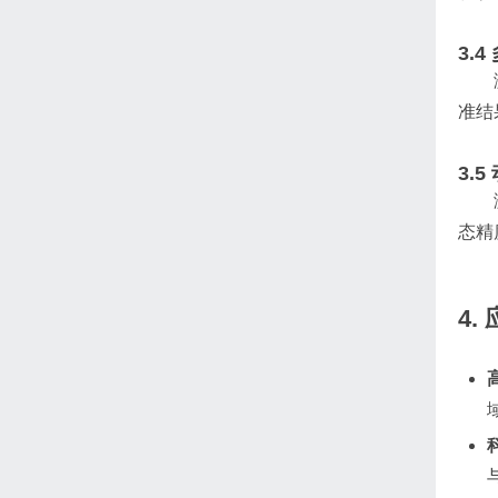
3.4
准结
3.5
态精
4.