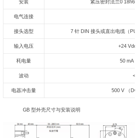
安装
紧压密封法兰0 18h6，
电气连接
接头选型
7 针 DIN 接头或直出电缆（PUR 电
输入电压
+24 Vdc
秏电量
50 m
波动
<
电器冲击量
500 V 
GB 型外壳尺寸与安装说明