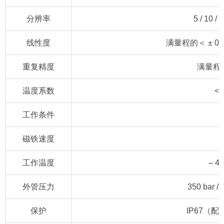
分辨率
5 / 10 / 
线性度
满量程的＜ ± 0.
重复精度
满量程的＜
温度系数
<1
工作条件
磁铁速度
工作温度
– 4
外管压力
350 bar 
保护
IP67（