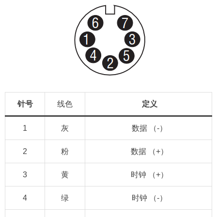
针号
线色
定义
1
灰
数据 （-）
2
粉
数据 （+）
3
黄
时钟 （+）
4
绿
时钟 （-）