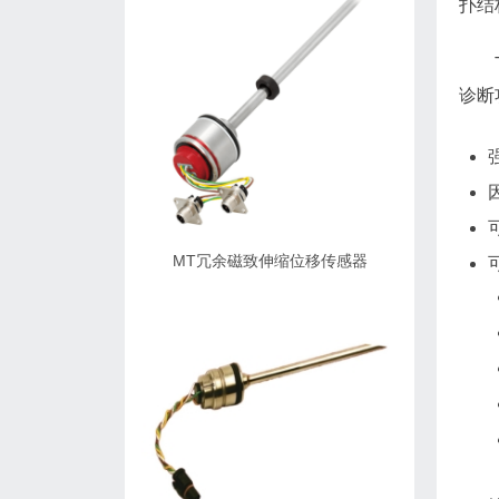
扑结
诊断
MT冗余磁致伸缩位移传感器