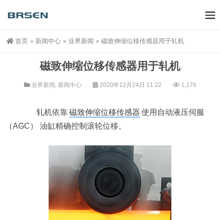
首页
»
新闻中心
»
业界新闻
»
磁致伸缩位移传感器用于轧机
磁致伸缩位移传感器用于轧机
业界新闻
,
新闻中心
2020年12月24日 11:22
1,176
轧机依靠
磁致伸缩位移传感器
使用自动液压伺服
（AGC） 油缸精确控制滚轮位移。