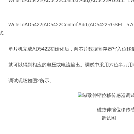
WriteToAD5422{AD5422Contro3 Add,(AD5422RGSEL_1 
WriteToAD5422{AD5422Control`Add,(AD5422RGSEL_5 
式
单片机完成AD5422初始化后，向芯片数据寄存器写入位移
就可以得到相应的电压或电流输出。调试中采用六位半万用
调试现场如图2所示。
磁致伸缩位移传
调试图