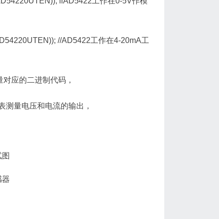
AD54220UTEN)); llAD5422工作在0-5V作模
AD54220UTEN)); //AD5422工作在4-20mA工
量对应的二进制代码，
表测量电压和电流的输出，
感器