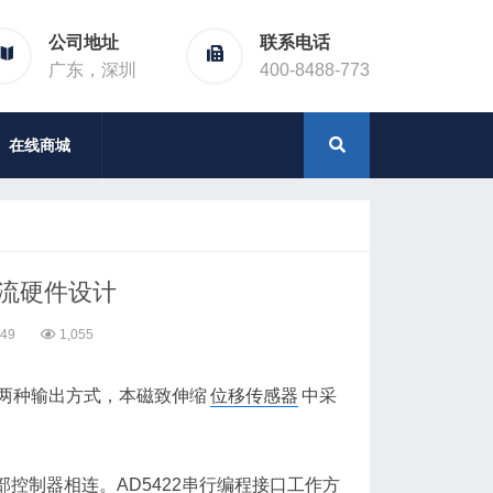
公司地址
联系电话
广东，深圳
400-8488-773
在线商城
电流硬件设计
:49
1,055
电流两种输出方式，本磁致伸缩
位移传感器
中采
部控制器相连。AD5422串行编程接口工作方