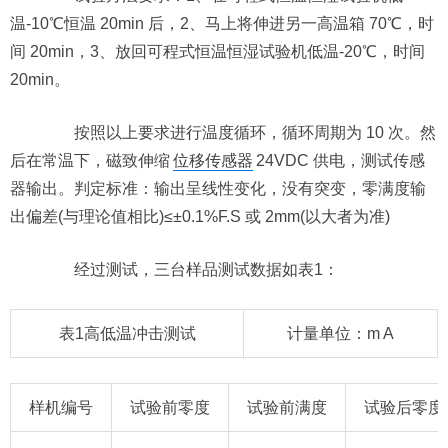
温-10℃恒温 20min 后，2、马上将伸进另一高温箱 70℃，时
间 20min，3、放回可程式恒温恒湿试验机低温-20℃，时间
20min。
按照以上要求进行温度循环，循环周期为 10 次。然
后在常温下，磁致伸缩
位移传感器
24VDC 供电，测试传感
器输出。判定标准：输出呈线性变化，没有突变，零满度输
出偏差(与理论值相比)≤±0.1%F.S 或 2mm(以大者为准)
经过测试，三台样品测试数据如表1：
表1高低温冲击测试
计量单位：m A
样机编号
试验前零度
试验前满度
试验后零度