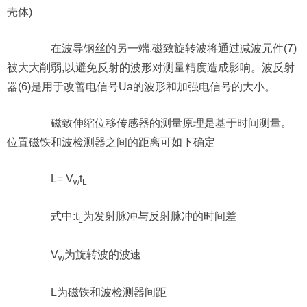
壳体)
在波导钢丝的另一端,磁致旋转波将通过减波元件(7)
被大大削弱,以避免反射的波形对测量精度造成影响。波反射
器(6)是用于改善电信号Ua的波形和加强电信号的大小。
磁致伸缩位移传感器的测量原理是基于时间测量。
位置磁铁和波检测器之间的距离可如下确定
L= V
t
w
L
式中:t
为发射脉冲与反射脉冲的时间差
L
V
为旋转波的波速
w
L为磁铁和波检测器间距