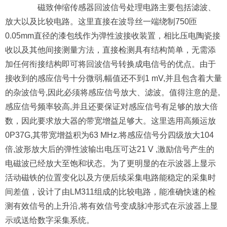
磁致伸缩传感器回波信号处理电路主要包括滤波、
放大以及比较电路。这里直接在波导丝一端绕制750匝
0.05mm直径的漆包线作为弹性波接收装置，相比压电陶瓷接
收以及其他间接测量方法，直接检测具有结构简单，无需添
加任何衔接结构即可将回波信号转换成电信号的优点。由于
接收到的感应信号十分微弱,幅值还不到1 mV,并且包含着大量
的杂波信号,因此必须将感应信号放大、滤波。值得注意的是,
感应信号频率较高,并且还要保证对感应信号有足够的放大倍
数，因此要求放大器的带宽增益足够大。这里选用高频运放
0P37G,其带宽增益积为63 MHz.将感应信号分四级放大104
倍,波形放大后的弹性波输出电压可达21 V ,激励信号产生的
电磁波已经放大至饱和状态。为了更明显的在示波器上显示
活动磁铁的位置变化以及方便后续采集电路能稳定的采集时
间差值，设计了由LM311组成的比较电路，能准确快速的检
测有效信号的上升沿,将有效信号变成脉冲形式在示波器上显
示或送给数字采集系统。