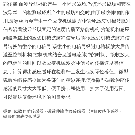
部传播,而波导丝外部产生一个环形磁场,当该环形磁场和套在
波导丝上的检测磁环所产生的磁场相交时,由于磁致伸缩的作
用,波导丝内会产生一个应变机械波脉冲信号,应变机械波脉冲
信号沿着波导丝以固定的速度传播至拾能机构,拾能机构感应
到波导丝上的应变机械波脉冲信号后,将该应变机械波脉冲信
号转换为微小的电信号,该微小的电信号经过电路板放大后传
送至控制机构,控制机构结合发送电流脉冲的时间、接收放大
的电信号的时间以及应变机械波脉冲信号的传播速度等信
息，计算得出感应磁环在检测杆上发生地实际位移值。微型
磁致伸缩传感器因为各部件的精妙连接,使得微型磁致伸缩传
感器的尺寸大大降低、便于携带和使用、扩大了使用范围、
可以满足复杂环境下的测量要求。
标签:
磁致伸缩传感器
·
磁致伸缩位移传感器
·
油缸位移传感器
·
磁致伸缩液位传感器