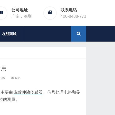
公司地址
联系电话
广东，深圳
400-8488-773
在线商城
应用
:35
635
，主要由
磁致伸缩传感器
、信号处理电路和显
位的测量。