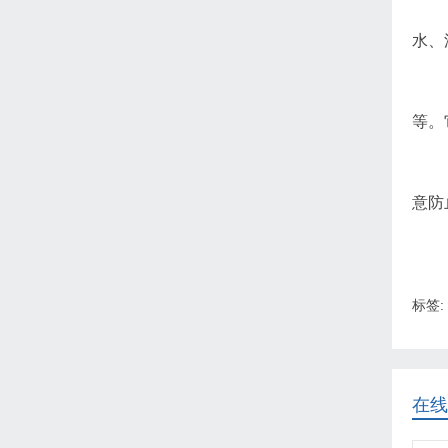
水、
等。
意防
标签:
在线