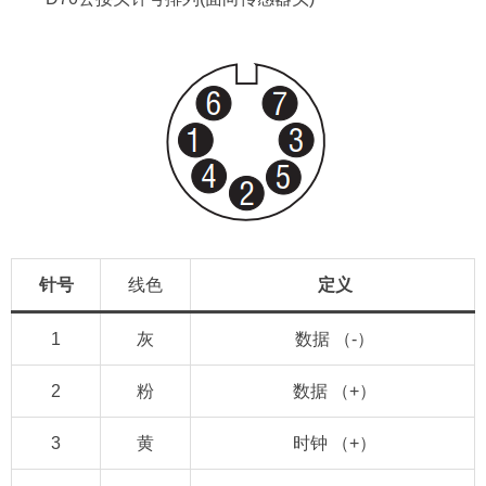
针号
线色
定义
1
灰
数据 （-）
2
粉
数据 （+）
3
黄
时钟 （+）