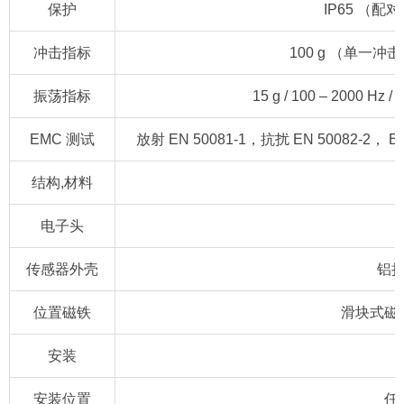
保护
IP65 （
冲击指标
100 g （单一冲击） 
振荡指标
15 g / 100 – 2000 H
EMC 测试
放射 EN 50081-1，抗扰 EN 50082-2， EN
结构,材料
电子头
传感器外壳
铝
位置磁铁
滑块式磁
安装
安装位置
任