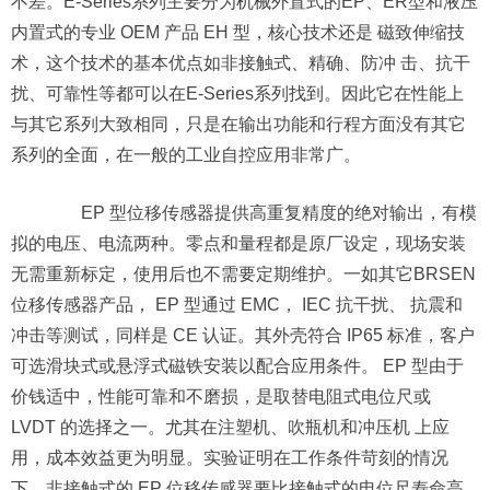
不差。E-Series系列主要分为机械外置式的EP、ER型和液压
内置式的专业 OEM 产品 EH 型，核心技术还是 磁致伸缩技
术，这个技术的基本优点如非接触式、精确、防冲 击、抗干
扰、可靠性等都可以在E-Series系列找到。因此它在性能上
与其它系列大致相同，只是在输出功能和行程方面没有其它
系列的全面，在一般的工业自控应用非常广。
EP 型位移传感器提供高重复精度的绝对输出，有模
拟的电压、电流两种。零点和量程都是原厂设定，现场安装
无需重新标定，使用后也不需要定期维护。一如其它BRSEN
位移传感器产品， EP 型通过 EMC， IEC 抗干扰、 抗震和
冲击等测试，同样是 CE 认证。其外壳符合 IP65 标准，客户
可选滑块式或悬浮式磁铁安装以配合应用条件。 EP 型由于
价钱适中，性能可靠和不磨损，是取替电阻式电位尺或
LVDT 的选择之一。尤其在注塑机、吹瓶机和冲压机 上应
用，成本效益更为明显。实验证明在工作条件苛刻的情况
下，非接触式的 EP 位移传感器要比接触式的电位尺寿命高