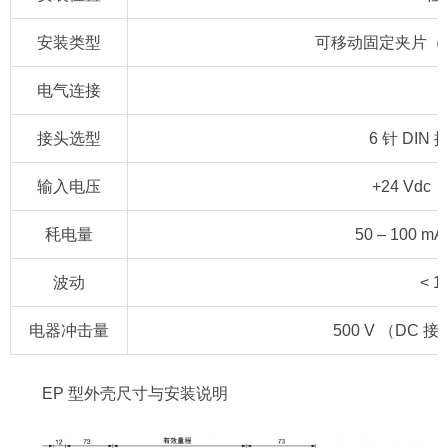
安装类型
可移动固定夹片（需
电气连接
接头选型
6 针 DI
输入电压
+24 Vdc 
秏电量
50 – 100
波动
< 1
电器冲击量
500 V （DC
EP 型外壳尺寸与安装说明