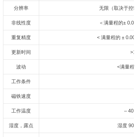
分辨率
无限（取决于控制
非线性度
＜满量程的± 0.02
重复精度
< 满量程的 ± 0.00
更新时间
>1
波动
<满量程的0
工作条件
磁铁速度
工作温度
– 40 
湿度，露点
湿度 9