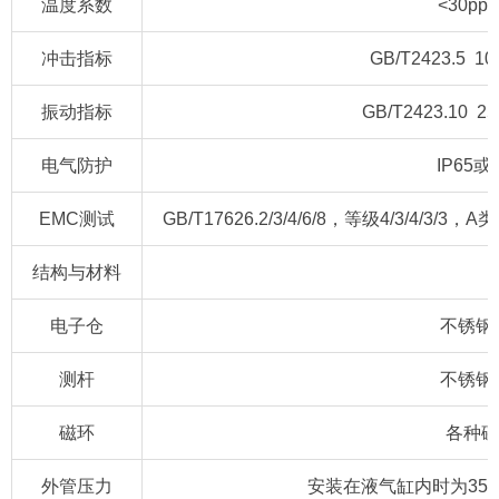
温度系数
<30pp
冲击指标
GB/T2423.5 1
振动指标
GB/T2423.10 25
电气防护
IP65
EMC测试
GB/T17626.2/3/4/6/8，等级4/3/4/3/3，
结构与材料
电子仓
不锈钢3
测杆
不锈钢3
磁环
各种磁
外管压力
安装在液气缸内时为350ba