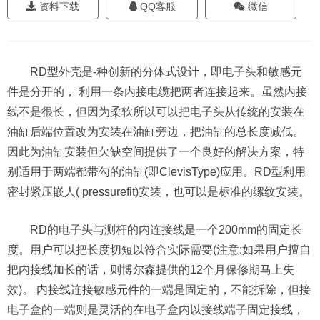
资料下载
QQ客服
微信
RD型外壳是-种创新的分体式设计，即电子头和敏感元
件是分开的， 利用一条内接电缆把两者连接起来。虽然内接
线不是很长，但因为柔软所以可以把电子头从传统的安装在
油缸后端位置改为安装在油缸旁边，把油缸的总长度减低。
因此为油缸安装但欠缺空间提供了一个良好的解决方案，特
别适用于两端都带勾的油缸(即ClevisType)应用。RD型利用
密封紧压嵌人( pressurefit)安装，也可以是标准的缧纹安装。
RD的电子头与测杆的内连接线是一个200mm的固定长
度。用户可以把长度切短以符合实际需要(注意:如果用户擅自
把内接线加长的话，则博尔森提供的12个月保修期马上失
效)。 内接线连接敏感元件的一端是固定的，不能拆除，但接
电子盒的一端则是灵活的在电子盒内以接线端子固定接线，