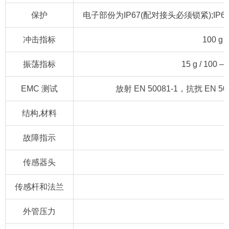
保护
电子部份为IP67(配对接头必须锁紧);I
冲击指标
100 g
振荡指标
15 g / 100 
EMC 测试
放射 EN 50081-1，抗扰 EN 500
结构,材料
故障指示
传感器头
传感杆和法兰
外管压力