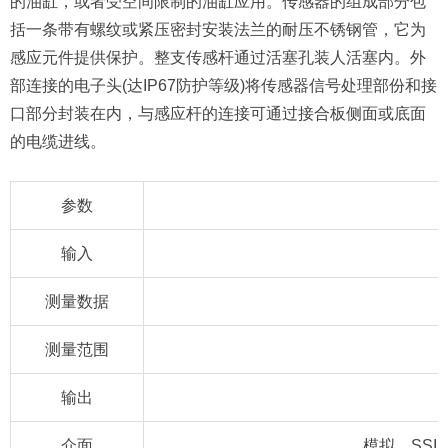
的油缸，或者受空间限制的油缸应用。传感器的组成部分包
括一条带有螺纹或紧压密封安装法兰的耐压不锈钢管，它为
感应元件提供保护。整支传感杆通过活塞孔装人活塞内。外
部连接的电子头(达IP67防护等级)将传感器信号处理部份和接
口部分封装在内，与感应杆的连接可通过接合板侧面或底面
的电缆进线。
参数
输入
测量数据
测量范围
输出
介面
模拟，SSI，C