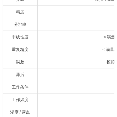
精度
分辨率
非线性度
< 满量
重复精度
< 满量程
误差
模拟:
滞后
工作条件
工作温度
湿度 / 露点