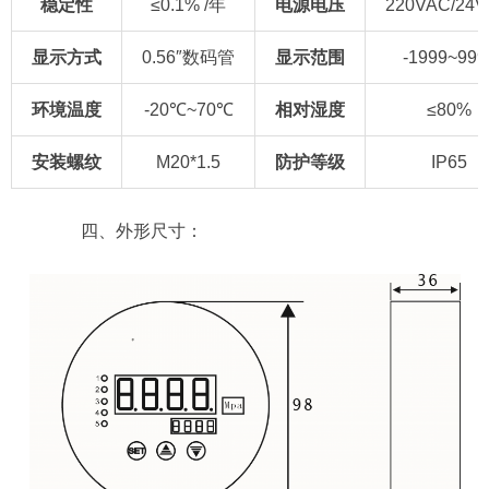
稳定性
≤0.1% /年
电源
电压
220VAC/24
显示
方式
0.56″数码管
显示
范围
-1999~999
环境温度
-20℃~70℃
相对湿度
≤80%
安装螺纹
M20*1.5
防护等级
IP65
四、外形尺寸：