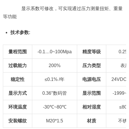
显示系数可修改，可实现通过压力测量扭矩、重量
等功能
技术参数:
量程范围
-0.1…0~100Mpa
精度
等级
0.25
过载能力
200%
压力类型
表
稳定性
≤0.1% /年
电源
电压
24VDC
显示
方式
0.36″数码管
显示
范围
-1999~
环境温度
-30℃~80℃
相对湿度
≤80
安装螺纹
M20*1.5
材质
不锈