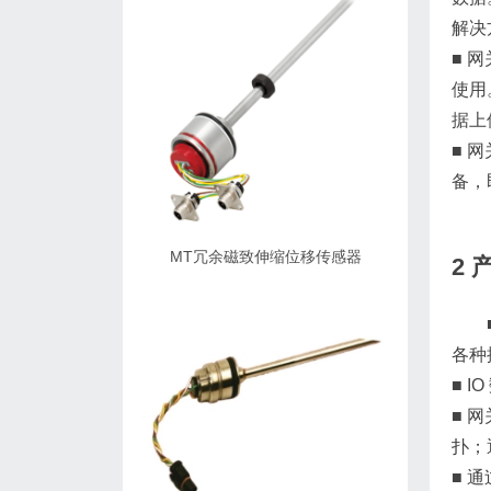
解决
■ 
使用
据上
■ 
备，
MT冗余磁致伸缩位移传感器
2 
各种
■ 
■ 
扑；
■ 