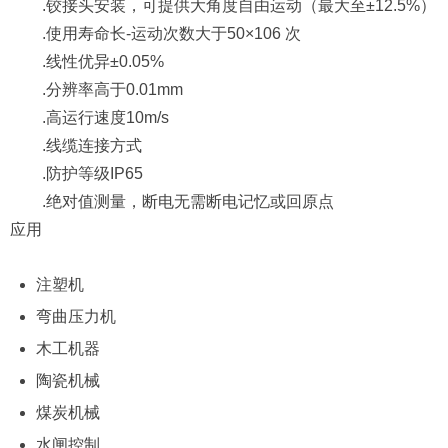
.铰接头安装，可提供大角度自由运动（最大至±12.5%）
.使用寿命长-运动次数大于50×106 次
.线性优异±0.05%
.分辨率高于0.01mm
.高运行速度10m/s
.线缆连接方式
.防护等级IP65
.绝对值测量，断电无需断电记忆或回原点
应用
注塑机
弯曲压力机
木工机器
陶瓷机械
煤炭机械
水闸控制