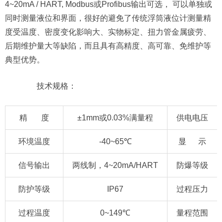
4~20mA / HART, Modbus或Profibus输出可选， 可以单独或
同时测量液位和界面，很好的避免了传统浮筒液位计测量精
度受温度、密度变化影响大、实物标定、扭力管金属疲劳、
后期维护量大等缺陷，而且具有高精度、高可靠、免维护等
典型优势。
技术规格：
精 度
±1mm或0.03%满量程
供电电压
环境温度
-40~65℃
显 示
信号输出
两线制，4~20mA/HART
防爆等级
防护等级
IP67
过程压力
过程温度
0~149℃
量程范围