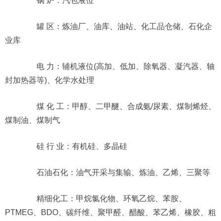
锅 炉：汽包液位
罐 区：炼油厂、油库、油站、化工品仓储、石化企
业库
电 力：辅机液位(高加、低加、除氧器、凝汽器、轴
封加热器等)、化学水处理
煤 化 工：甲醇、二甲醚、合成氨/尿素、煤制烯烃、
煤制油、煤制气
硅 行 业：有机硅、多晶硅
石油石化：油气开采与集输、炼油、乙烯、三聚等
精细化工：甲烷氯化物、环氧乙烷、苯胺、
PTMEG、BDO、碳纤维、聚甲醛、醋酸、苯乙烯、橡胶、粗