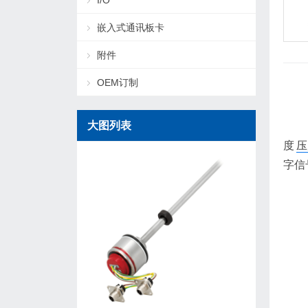
I/O
嵌入式通讯板卡
附件
OEM订制
大图列表
度
压
字信