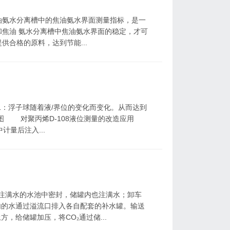
氨水分离槽中的焦油氨水界面测量指标，是一
焦油 氨水分离槽中焦油氨水界面的稳定，才可
合格的原料，达到节能...
浮子球随着液/界位的变化而变化。从而达到
意图 对聚丙烯D-108液位测量的改造应用
计量后注入...
注满水的水池中密封，储罐内也注满水；卸车
内的水通过溢流口排入各自配套的补水罐。输送
，给储罐加压，将CO₂通过储...