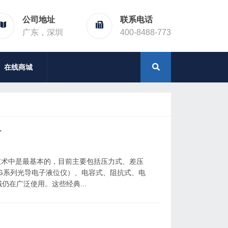
公司地址
联系电话
广东，深圳
400-8488-773
在线商城
计
中是最基本的，目前主要包括压力式、差压
G系列光导电子液位仪）、电容式、阻抗式、电
在广泛使用。这些经典...